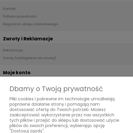
Kontakt
Polityka prywatności
Regulamin sklepu internetowego
Zwroty i Reklamacje
Reklamacje
Zwroty (odstąpienie od umowy)
Moje konto
Twoje zamówienia
Dbamy o Twoją prywatność
Ustawienia konta
Pliki cookies i pokrewne im technologie umożliwiają
Przechowalnia
poprawne działanie strony i pomagają nam
dostosować ofertę do Twoich potrzeb. Możesz
Płatności i dostawa
zaakceptować wykorzystanie przez nas wszystkich
tych plików i przejść do sklepu lub dostosować użycie
plików do swoich preferencji, wybierając opcję
Dostawa i płatność
"Dostosuj zgody".