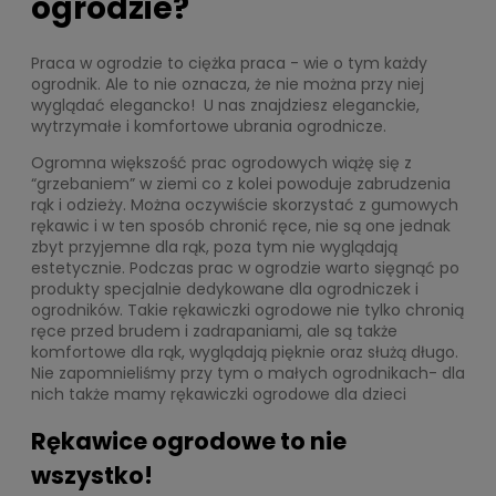
ogrodzie?
Praca w ogrodzie to ciężka praca - wie o tym każdy
ogrodnik. Ale to nie oznacza, że nie można przy niej
wyglądać elegancko! U nas znajdziesz eleganckie,
wytrzymałe i komfortowe ubrania ogrodnicze.
Ogromna większość prac ogrodowych wiążę się z
“grzebaniem” w ziemi co z kolei powoduje zabrudzenia
rąk i odzieży. Można oczywiście skorzystać z gumowych
rękawic i w ten sposób chronić ręce, nie są one jednak
zbyt przyjemne dla rąk, poza tym nie wyglądają
estetycznie. Podczas prac w ogrodzie warto sięgnąć po
produkty specjalnie dedykowane dla ogrodniczek i
ogrodników. Takie rękawiczki ogrodowe nie tylko chronią
ręce przed brudem i zadrapaniami, ale są także
komfortowe dla rąk, wyglądają pięknie oraz służą długo.
Nie zapomnieliśmy przy tym o małych ogrodnikach- dla
nich także mamy rękawiczki ogrodowe dla dzieci
Rękawice ogrodowe to nie
wszystko!