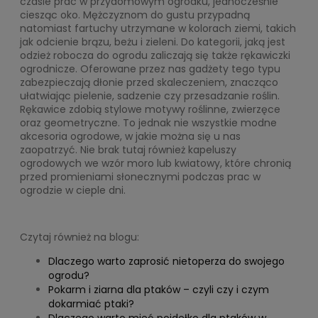
czasie prac w przydomowym ogródku, jednocześnie
ciesząc oko. Mężczyznom do gustu przypadną
natomiast fartuchy utrzymane w kolorach ziemi, takich
jak odcienie brązu, beżu i zieleni. Do kategorii, jaką jest
odzież robocza do ogrodu zaliczają się także rękawiczki
ogrodnicze. Oferowane przez nas gadżety tego typu
zabezpieczają dłonie przed skaleczeniem, znacząco
ułatwiając pielenie, sadzenie czy przesadzanie roślin.
Rękawice zdobią stylowe motywy roślinne, zwierzęce
oraz geometryczne. To jednak nie wszystkie modne
akcesoria ogrodowe, w jakie można się u nas
zaopatrzyć. Nie brak tutaj również kapeluszy
ogrodowych we wzór moro lub kwiatowy, które chronią
przed promieniami słonecznymi podczas prac w
ogrodzie w cieple dni.
Czytaj również na blogu:
Dlaczego warto zaprosić nietoperza do swojego
ogrodu?
Pokarm i ziarna dla ptaków – czyli czy i czym
dokarmiać ptaki?