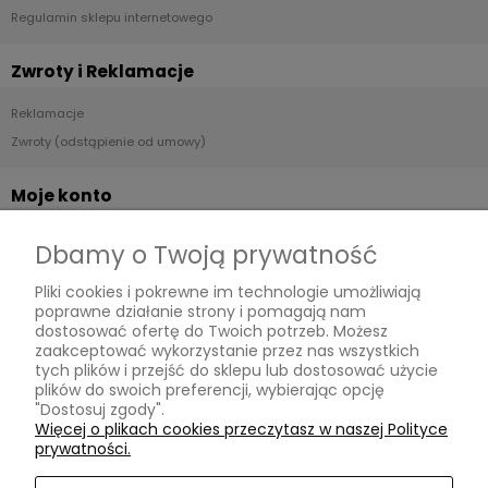
Regulamin sklepu internetowego
Zwroty i Reklamacje
Reklamacje
Zwroty (odstąpienie od umowy)
Moje konto
Twoje zamówienia
Dbamy o Twoją prywatność
Ustawienia konta
Pliki cookies i pokrewne im technologie umożliwiają
Przechowalnia
poprawne działanie strony i pomagają nam
dostosować ofertę do Twoich potrzeb. Możesz
Płatności i dostawa
zaakceptować wykorzystanie przez nas wszystkich
tych plików i przejść do sklepu lub dostosować użycie
plików do swoich preferencji, wybierając opcję
Dostawa i płatność
"Dostosuj zgody".
Więcej o plikach cookies przeczytasz w naszej Polityce
Dodatkowe informacje
prywatności.
Blog