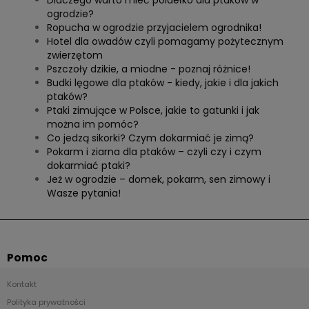
Dlaczego warto mieć poidełko dla ptaków w
ogrodzie?
Ropucha w ogrodzie przyjacielem ogrodnika!
Hotel dla owadów czyli pomagamy pożytecznym
zwierzętom
Pszczoły dzikie, a miodne - poznaj różnice!
Budki lęgowe dla ptaków - kiedy, jakie i dla jakich
ptaków?
Ptaki zimujące w Polsce, jakie to gatunki i jak
można im pomóc?
Co jedzą sikorki? Czym dokarmiać je zimą?
Pokarm i ziarna dla ptaków – czyli czy i czym
dokarmiać ptaki?
Jeż w ogrodzie – domek, pokarm, sen zimowy i
Wasze pytania!
Pomoc
Kontakt
Polityka prywatności