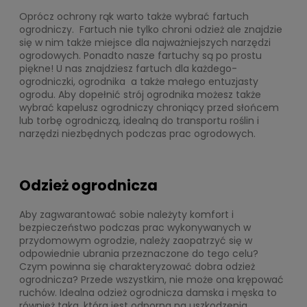
Oprócz ochrony rąk warto także wybrać fartuch
ogrodniczy. Fartuch nie tylko chroni odzież ale znajdzie
się w nim także miejsce dla najważniejszych narzędzi
ogrodowych. Ponadto nasze fartuchy są po prostu
piękne! U nas znajdziesz fartuch dla każdego-
ogrodniczki, ogrodnika a także małego entuzjasty
ogrodu. Aby dopełnić strój ogrodnika możesz także
wybrać kapelusz ogrodniczy chroniący przed słońcem
lub torbę ogrodniczą, idealną do transportu roślin i
narzędzi niezbędnych podczas prac ogrodowych.
Odzież ogrodnicza
Aby zagwarantować sobie należyty komfort i
bezpieczeństwo podczas prac wykonywanych w
przydomowym ogrodzie, należy zaopatrzyć się w
odpowiednie ubrania przeznaczone do tego celu?
Czym powinna się charakteryzować dobra odzież
ogrodnicza? Przede wszystkim, nie może ona krępować
ruchów. Idealna odzież ogrodnicza damska i męska to
również taka, która jest odporna na uszkodzenia