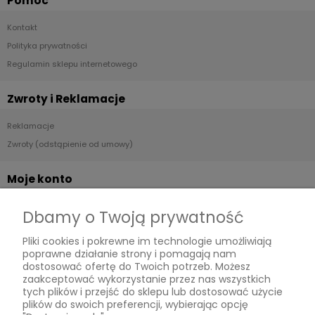
Pomoc
Kontakt
Polityka prywatności
Regulamin sklepu internetowego
Zwroty i Reklamacje
Reklamacje
Zwroty (odstąpienie od umowy)
Moje konto
Twoje zamówienia
Dbamy o Twoją prywatność
Ustawienia konta
Pliki cookies i pokrewne im technologie umożliwiają
Przechowalnia
poprawne działanie strony i pomagają nam
dostosować ofertę do Twoich potrzeb. Możesz
Płatności i dostawa
zaakceptować wykorzystanie przez nas wszystkich
tych plików i przejść do sklepu lub dostosować użycie
plików do swoich preferencji, wybierając opcję
Dostawa i płatność