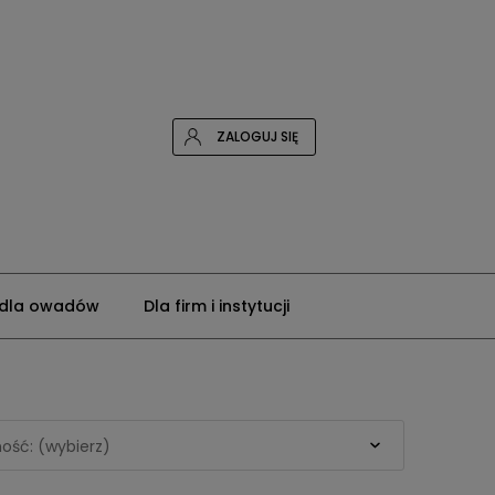
ZALOGUJ SIĘ
 dla owadów
Dla firm i instytucji
ość: (wybierz)