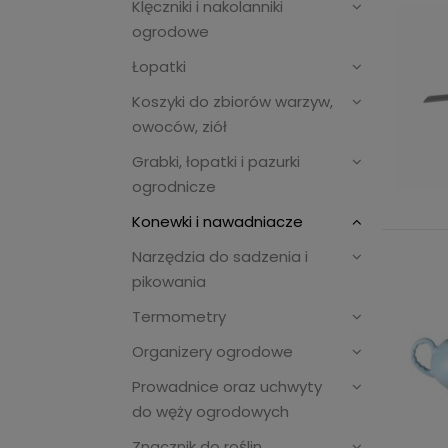
Klęczniki i nakolanniki
ogrodowe
Łopatki
Koszyki do zbiorów warzyw,
owoców, ziół
Grabki, łopatki i pazurki
ogrodnicze
Konewki i nawadniacze
Narzędzia do sadzenia i
pikowania
Termometry
Organizery ogrodowe
Prowadnice oraz uchwyty
do węży ogrodowych
Znacznik do roślin