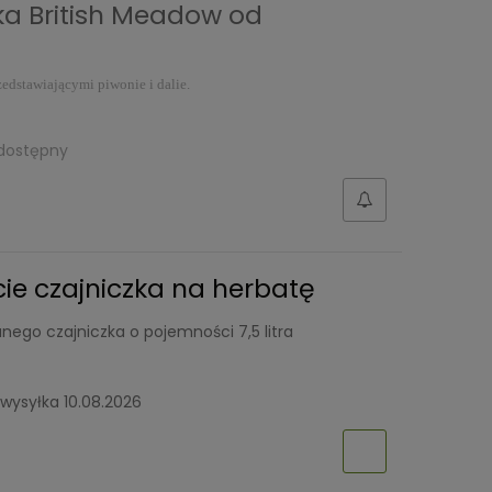
a British Meadow od
edstawiającymi piwonie i dalie.
dostępny
ie czajniczka na herbatę
ego czajniczka o pojemności 7,5 litra
wysyłka 10.08.2026