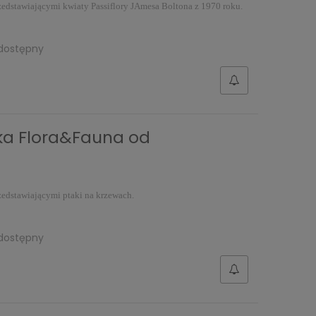
edstawiającymi kwiaty Passiflory JAmesa Boltona z 1970 roku.
dostępny
ka Flora&Fauna od
edstawiającymi ptaki na krzewach.
dostępny