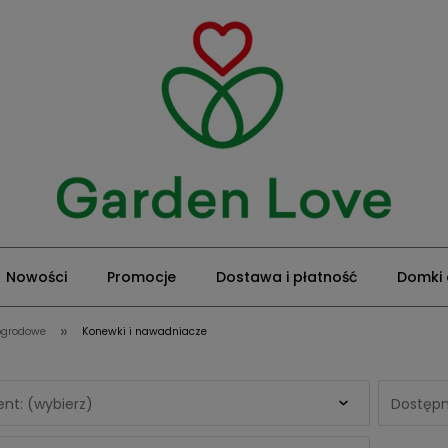
Nowości
Promocje
Dostawa i płatność
Domki
»
 ogrodowe
Konewki i nawadniacze
nt: (wybierz)
Dostępn