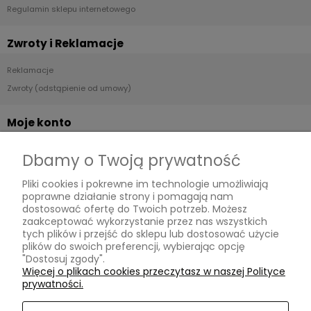
Regulamin sklepu internetowego
Zwroty i Reklamacje
Reklamacje
Zwroty (odstąpienie od umowy)
Moje konto
Twoje zamówienia
Dbamy o Twoją prywatność
Ustawienia konta
Pliki cookies i pokrewne im technologie umożliwiają
Przechowalnia
poprawne działanie strony i pomagają nam
dostosować ofertę do Twoich potrzeb. Możesz
Płatności i dostawa
zaakceptować wykorzystanie przez nas wszystkich
tych plików i przejść do sklepu lub dostosować użycie
plików do swoich preferencji, wybierając opcję
Dostawa i płatność
"Dostosuj zgody".
Więcej o plikach cookies przeczytasz w naszej Polityce
Dodatkowe informacje
prywatności.
Blog