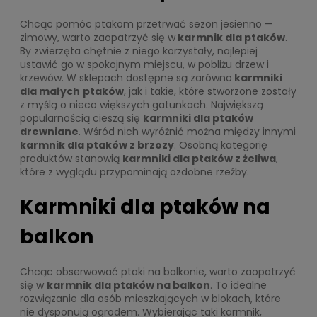
Chcąc pomóc ptakom przetrwać sezon jesienno —
zimowy, warto zaopatrzyć się w
karmnik dla ptaków
.
By zwierzęta chętnie z niego korzystały, najlepiej
ustawić go w spokojnym miejscu, w pobliżu drzew i
krzewów. W sklepach dostępne są zarówno
karmniki
dla małych
ptaków
, jak i takie, które stworzone zostały
z myślą o nieco większych gatunkach. Największą
popularnością cieszą się
karmniki dla ptaków
drewniane
. Wśród nich wyróżnić można między innymi
karmnik dla ptaków z brzozy
. Osobną kategorię
produktów stanowią
karmniki dla ptaków z żeliwa
,
które z wyglądu przypominają ozdobne rzeźby.
Karmniki dla ptaków na
balkon
Chcąc obserwować ptaki na balkonie, warto zaopatrzyć
się w
karmnik dla ptaków na balkon
. To idealne
rozwiązanie dla osób mieszkających w blokach, które
nie dysponują ogrodem. Wybierając taki karmnik,