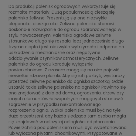
Do produkcji palenisk ogrodowych wykorzystuje się
rozmaite materiały. Dużą popularnością cieszą się
paleniska żeliwne. Prezentują się one niezwykle
elegancko, ciesząc oko. Żeliwne palenisko stanowi
doskonałe rozwiązanie do ogrodu zaaranżowanego w
stylu nowoczesnym. Palenisko ogrodowe żeliwne
stosunkowo długo się rozpala, lecz jednocześnie długo
trzyma ciepło i jest niezwykle wytrzymałe i odporne na
uszkodzenia mechaniczne oraz negatywne
oddziaływanie czynników atmosferycznych. Żeliwne
palenisko do ogrodu koroduje wyłącznie
powierzchniowo. Z czasem mogą się na nim pojawić
niewielkie rdzawe plamki. Aby się ich pozbyć, wystarczy
przetrzeć żeliwne palenisko do ogniska szczotką. Gdzie
ustawić takie żeliwne palenisko na ognisko? Powinno się
ono znajdować z dala od domu, ogrodzenia, drzew czy
innych elementów łatwopalnych mogących stanowić
zagrożenie w przypadku niekontrolowanego
rozproszenia ognia. Wokół paleniska musi być na tyle
dużo przestrzeni, aby każda siedząca tam osoba mogła
się znajdować w należytej odległości od płomienia.
Powierzchnia pod paleniskiem musi być wybetonowana
lub wyłożona płytami chodnikowymi. Przygotowane w