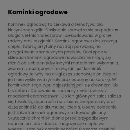
Kominki ogrodowe
Kominek ogrodowy to ciekawa alternatywa dla
klasycznego grilla. Doskonale sprawdza się on podczas
długich, letnich wieczorów i biesiadowania w gronie
rodziny oraz przyjaciół. Kominki ogrodowe dostarczają
ciepła, tworzą przytulny nastrój i pozwalają na
przygotowanie smacznych posiłków. Dostępne w
sklepach kominki ogrodowe nowoczesne mogą się
różnić od siebie między innymi materiałem wykonania.
Jednym z dostępnych rozwiązań jest kominek
ogrodowy żeliwny. Na długi czas zachowuje on ciepło i
jest niezwykle wytrzymały oraz odporny na korozję. W
kominkach tego typu najczęściej pali się drewnem lub
brykietem. Do czynienia możemy mieć również z
modelami ceramicznymi. Do ich głównych zalet zalicza
się trwałość, odporność na zmiany temperatury oraz
dużą zdolność do akumulacji ciepła. Godny polecenia
jest także kominek ogrodowy na drewno gliniany.
Skutecznie chroni on dłonie przed przypadkowym
oparzeniem oraz dobrze magazynuje ciepło we
wnętrzu. Kominek ogrodowy palenisko może spełniać