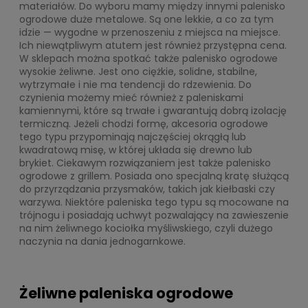
materiałów. Do wyboru mamy między innymi palenisko
ogrodowe duże metalowe. Są one lekkie, a co za tym
idzie — wygodne w przenoszeniu z miejsca na miejsce.
Ich niewątpliwym atutem jest również przystępna cena.
W sklepach można spotkać także palenisko ogrodowe
wysokie żeliwne. Jest ono ciężkie, solidne, stabilne,
wytrzymałe i nie ma tendencji do rdzewienia. Do
czynienia możemy mieć również z paleniskami
kamiennymi, które są trwałe i gwarantują dobrą izolację
termiczną. Jeżeli chodzi formę, akcesoria ogrodowe
tego typu przypominają najczęściej okrągłą lub
kwadratową misę, w której układa się drewno lub
brykiet. Ciekawym rozwiązaniem jest także palenisko
ogrodowe z grillem. Posiada ono specjalną kratę służącą
do przyrządzania przysmaków, takich jak kiełbaski czy
warzywa. Niektóre paleniska tego typu są mocowane na
trójnogu i posiadają uchwyt pozwalający na zawieszenie
na nim żeliwnego kociołka myśliwskiego, czyli dużego
naczynia na dania jednogarnkowe.
Żeliwne paleniska ogrodowe