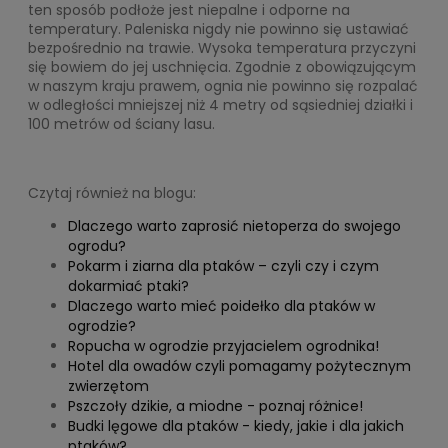
ten sposób podłoże jest niepalne i odporne na
temperatury. Paleniska nigdy nie powinno się ustawiać
bezpośrednio na trawie. Wysoka temperatura przyczyni
się bowiem do jej uschnięcia. Zgodnie z obowiązującym
w naszym kraju prawem, ognia nie powinno się rozpalać
w odległości mniejszej niż 4 metry od sąsiedniej działki i
100 metrów od ściany lasu.
Czytaj również na blogu:
Dlaczego warto zaprosić nietoperza do swojego
ogrodu?
Pokarm i ziarna dla ptaków – czyli czy i czym
dokarmiać ptaki?
Dlaczego warto mieć poidełko dla ptaków w
ogrodzie?
Ropucha w ogrodzie przyjacielem ogrodnika!
Hotel dla owadów czyli pomagamy pożytecznym
zwierzętom
Pszczoły dzikie, a miodne - poznaj różnice!
Budki lęgowe dla ptaków - kiedy, jakie i dla jakich
ptaków?