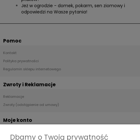
Jeż w ogrodzie - domek, pokarm, sen ziomowy i
odpowiedzi na Wasze pytania!
Pomoc
Kontakt
Polityka prywatności
Regulamin sklepu internetowego
Zwroty i Reklamacje
Reklamacje
Zwroty (odstąpienie od umowy)
Moje konto
Twoje zamówienia
Dbamy o Twoją prywatność