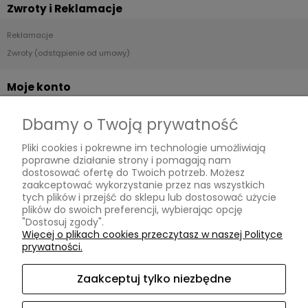
Zwroty i Reklamacje
Reklamacje
Zwroty (odstąpienie od umowy)
Moje konto
Twoje zamówienia
Dbamy o Twoją prywatność
Ustawienia konta
Pliki cookies i pokrewne im technologie umożliwiają
Przechowalnia
poprawne działanie strony i pomagają nam
dostosować ofertę do Twoich potrzeb. Możesz
Płatności i dostawa
zaakceptować wykorzystanie przez nas wszystkich
tych plików i przejść do sklepu lub dostosować użycie
plików do swoich preferencji, wybierając opcję
Dostawa i płatność
"Dostosuj zgody".
Więcej o plikach cookies przeczytasz w naszej Polityce
Dodatkowe informacje
prywatności.
Blog
Zaakceptuj tylko niezbędne
O nas
Domki dla owadów