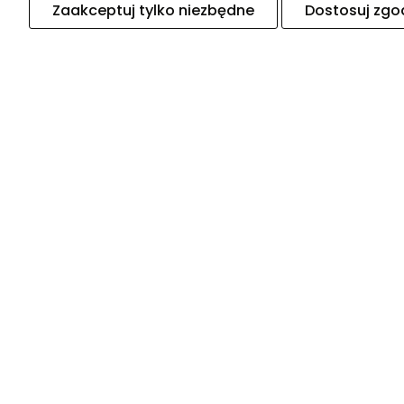
świeczniki
Zaakceptuj tylko niezbędne
Dostosuj zgo
Dzieci - narzędzia i akcesoria
ogrodowe
Nowości
Promocje