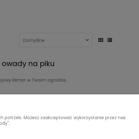
a owady na piku
rojowy klimat w Twoim ogrodzie.
wysyłka 10.08.2026
ich potrzeb. Możesz zaakceptować wykorzystanie przez nas
ody".