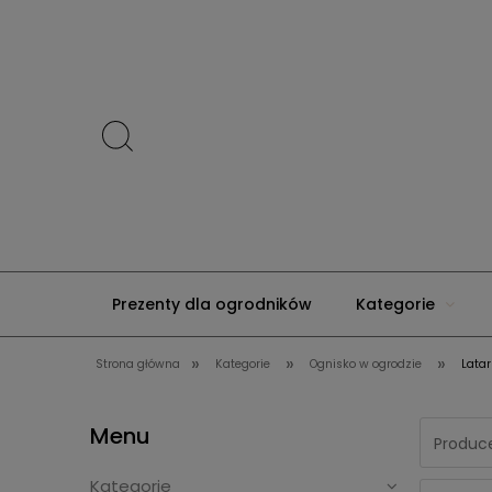
Prezenty dla ogrodników
Kategorie
»
»
»
Strona główna
Kategorie
Ognisko w ogrodzie
Latar
Kontakt
Menu
Produce
Kategorie