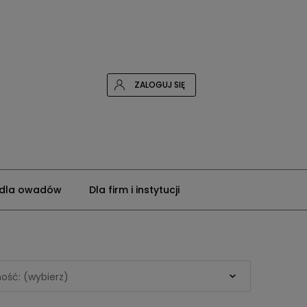
ZALOGUJ SIĘ
 dla owadów
Dla firm i instytucji
ość: (wybierz)