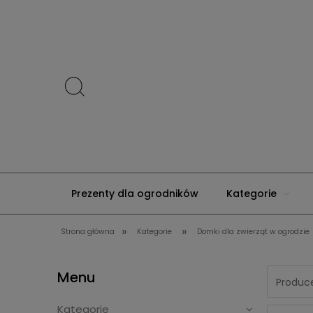
Prezenty dla ogrodników
Kategorie
»
»
Strona główna
Kategorie
Domki dla zwierząt w ogrodzie
Kontakt
Menu
Produce
Kategorie