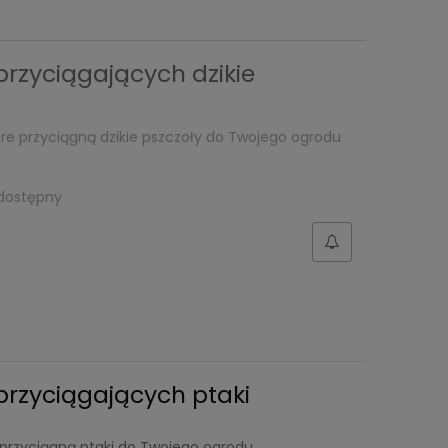
rzyciągających dzikie
óre przyciągną dzikie pszczoły do Twojego ogrodu
dostępny
przyciągających ptaki
e przyciągną ptaki do Twojego ogrodu