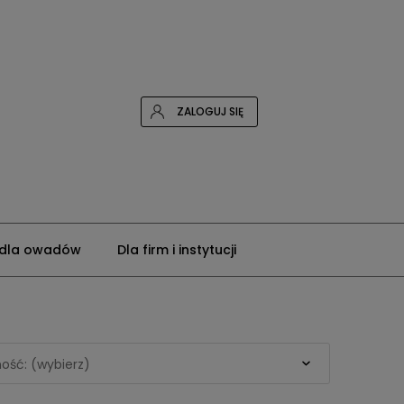
ZALOGUJ SIĘ
 dla owadów
Dla firm i instytucji
ość: (wybierz)