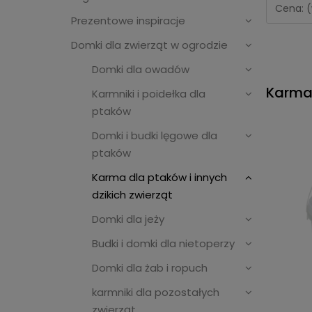
Cena: (
Prezentowe inspiracje
Domki dla zwierząt w ogrodzie
Domki dla owadów
Karma 
Karmniki i poidełka dla
ptaków
Domki i budki lęgowe dla
ptaków
Karma dla ptaków i innych
dzikich zwierząt
Domki dla jeży
Budki i domki dla nietoperzy
Domki dla żab i ropuch
karmniki dla pozostałych
zwierząt