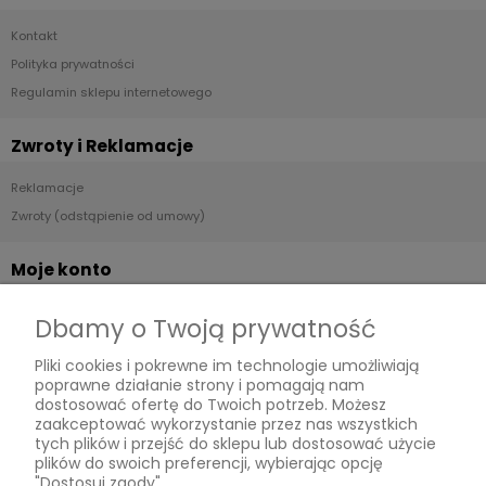
Kontakt
Polityka prywatności
Regulamin sklepu internetowego
Zwroty i Reklamacje
Reklamacje
Zwroty (odstąpienie od umowy)
Moje konto
Twoje zamówienia
Dbamy o Twoją prywatność
Ustawienia konta
Pliki cookies i pokrewne im technologie umożliwiają
Przechowalnia
poprawne działanie strony i pomagają nam
dostosować ofertę do Twoich potrzeb. Możesz
Płatności i dostawa
zaakceptować wykorzystanie przez nas wszystkich
tych plików i przejść do sklepu lub dostosować użycie
plików do swoich preferencji, wybierając opcję
Dostawa i płatność
"Dostosuj zgody".