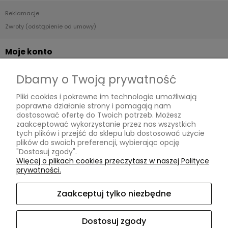
Reklamacje
Zwroty (odstąpienie od umowy)
Moje konto
Twoje zamówienia
Dbamy o Twoją prywatność
Ustawienia konta
Pliki cookies i pokrewne im technologie umożliwiają
Przechowalnia
poprawne działanie strony i pomagają nam
dostosować ofertę do Twoich potrzeb. Możesz
Płatności i dostawa
zaakceptować wykorzystanie przez nas wszystkich
tych plików i przejść do sklepu lub dostosować użycie
plików do swoich preferencji, wybierając opcję
Dostawa i płatność
"Dostosuj zgody".
Więcej o plikach cookies przeczytasz w naszej Polityce
Dodatkowe informacje
prywatności.
Blog
Zaakceptuj tylko niezbędne
O nas
Domki dla owadów
Dostosuj zgody
Opinie Trustmate