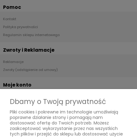
Pomoc
Kontakt
Polityka prywatności
Regulamin sklepu internetowego
Zwroty i Reklamacje
Reklamacje
Zwroty (odstąpienie od umowy)
Moje konto
Twoje zamówienia
Dbamy o Twoją prywatność
Ustawienia konta
Pliki cookies i pokrewne im technologie umożliwiają
Przechowalnia
poprawne działanie strony i pomagają nam
dostosować ofertę do Twoich potrzeb. Możesz
Płatności i dostawa
zaakceptować wykorzystanie przez nas wszystkich
tych plików i przejść do sklepu lub dostosować użycie