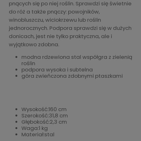
pnących się po niej roślin. Sprawdzi się świetnie
do róż a także pnączy: powojników,
winobluszczu, wiciokrzewu lub roślin
jednorocznych. Podpora sprawdzi się w dużych
donicach, jest nie tylko praktyczna, ale i
wyjątkowo zdobna.
modna rdzewiona stal współgra z zielenią
roślin
podpora wysoka i subtelna
góra zwieńczona zdobnymi ptaszkami
Wysokość:
160 cm
Szerokość:
31,8 cm
Głębokość:
2,3 cm
Waga:
1 kg
Materiał:
stal